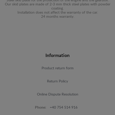
Steel skid plate for the protection of the engine and the gearbox.
Our skid plates are made of 2-3 mm thick steel plates with powder
coating.
Installation does not affect the warranty of the car.
24 months warranty.
Information
Product return form
Return Policy
Online Dispute Resolution
Phone:
+40 754 514 916