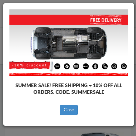
Worldwide shipping
+40 754 514 916
info@skid-plate.com
CART
Skid Plate
Volkswagen
Skid Plate
Volkswagen Transporter
SUMMER SALE!
FREE SHIPPING + 10% OFF ALL
Brands
Brands
ORDERS. CODE:
SUMMERSALE
Close
Back to catalog