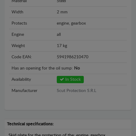
Material
Steel
Width
2 mm
Protects
engine, gearbox
Engine
all
Weight
17 kg
Code EAN:
5941986210470
Has an opening for the oil sump:
No
Availability
In Stock
Manufacturer
Scut Protection S.R.L
Technical specifications:
Skid plate for the protection of the: engine, gearbox .